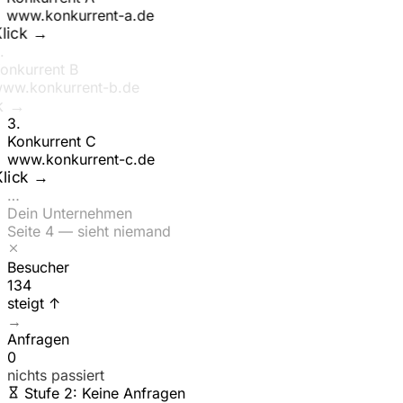
www.
konkurrent-a
.de
Klick →
2
.
Konkurrent B
www.
konkurrent-b
.de
ick →
3
.
Konkurrent C
www.
konkurrent-c
.de
Klick →
…
Dein Unternehmen
Seite 4 — sieht niemand
Besucher
161
steigt ↑
→
Anfragen
0
nichts passiert
Stufe 2: Keine Anfragen